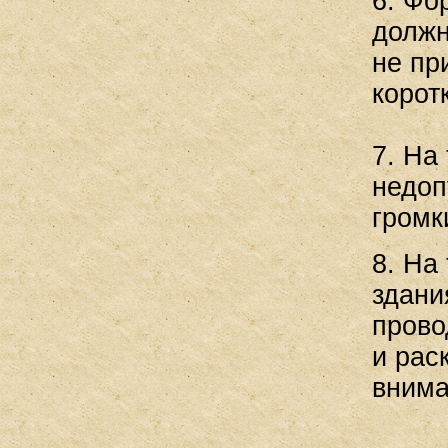
6. Фо
должн
не пр
корот
7. На
недоп
громк
8. На
здани
прово
и рас
внима