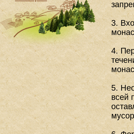
запре
3. Вх
монас
4. Пе
течен
монас
5. Не
всей 
остав
мусор