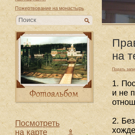
Пожертвование на монастырь
Пра
на 
Подать запи
1. По
и не 
отнош
2. Бе
Посмотреть
хожде
на карте