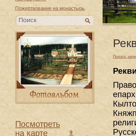
Пожертвование на монастырь
Рек
Подать запи
Рекв
Право
епарх
Кылто
Княжп
религ
Посмотреть
Русск
на карте