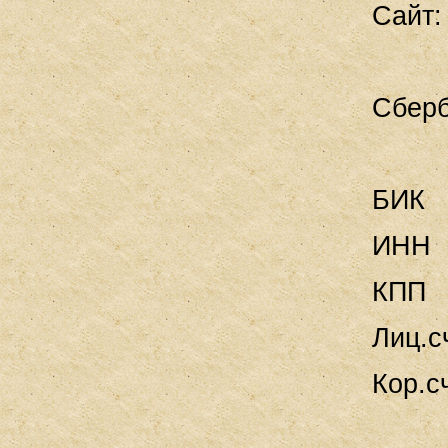
Сайт
Сберб
БИК
ИНН
КПП
Лиц.
Кор.с
№ 86