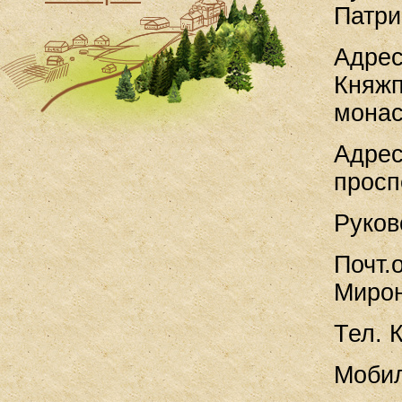
Патри
Адрес
Княжп
монас
Адрес
просп
Руков
Почт.
Миро
Тел. 
Мобил